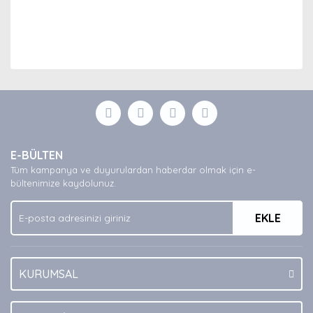
Bu ürünün fiyat bilgisi, resim, ürün açıklamalarında ve
diğer konularda yetersiz gördüğünüz noktaları öneri
Bu ürüne ilk yorumu siz yapın!
formunu kullanarak tarafımıza iletebilirsiniz.
Görüş ve önerileriniz için teşekkür ederiz.
Yorum Yaz
Ürün resmi kalitesiz, bozuk veya görüntülenemiyor.
E-BÜLTEN
Ürün açıklamasında eksik bilgiler bulunuyor.
Tüm kampanya ve duyurulardan haberdar olmak için e-
Ürün bilgilerinde hatalar bulunuyor.
bültenimize kaydolunuz.
Ürün fiyatı diğer sitelerden daha pahalı.
EKLE
Bu ürüne benzer farklı alternatifler olmalı.
KURUMSAL
Gönder