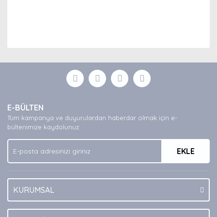
Bu ürünün fiyat bilgisi, resim, ürün açıklamalarında ve
diğer konularda yetersiz gördüğünüz noktaları öneri
Bu ürüne ilk yorumu siz yapın!
formunu kullanarak tarafımıza iletebilirsiniz.
Görüş ve önerileriniz için teşekkür ederiz.
Yorum Yaz
Ürün resmi kalitesiz, bozuk veya görüntülenemiyor.
E-BÜLTEN
Ürün açıklamasında eksik bilgiler bulunuyor.
Tüm kampanya ve duyurulardan haberdar olmak için e-
Ürün bilgilerinde hatalar bulunuyor.
bültenimize kaydolunuz.
Ürün fiyatı diğer sitelerden daha pahalı.
EKLE
Bu ürüne benzer farklı alternatifler olmalı.
KURUMSAL
Gönder