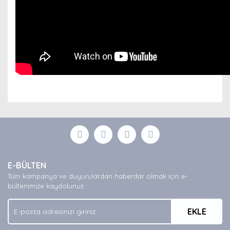
Bu ürünün fiyat bilgisi, resim, ürün açıklamalarında ve
diğer konularda yetersiz gördüğünüz noktaları öneri
Bu ürüne ilk yorumu siz yapın!
formunu kullanarak tarafımıza iletebilirsiniz.
Görüş ve önerileriniz için teşekkür ederiz.
Yorum Yaz
Ürün resmi kalitesiz, bozuk veya görüntülenemiyor.
E-BÜLTEN
Ürün açıklamasında eksik bilgiler bulunuyor.
Tüm kampanya ve duyurulardan haberdar olmak için e-
Ürün bilgilerinde hatalar bulunuyor.
bültenimize kaydolunuz.
Ürün fiyatı diğer sitelerden daha pahalı.
EKLE
Bu ürüne benzer farklı alternatifler olmalı.