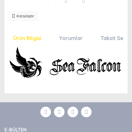
Karşılaştır
Ürün Bilgisi
Yorumlar
Taksit Seçen
Bu ürünün fiyat bilgisi, resim, ürün açıklamalarında ve
diğer konularda yetersiz gördüğünüz noktaları öneri
Bu ürüne ilk yorumu siz yapın!
formunu kullanarak tarafımıza iletebilirsiniz.
Görüş ve önerileriniz için teşekkür ederiz.
Yorum Yaz
Ürün resmi kalitesiz, bozuk veya görüntülenemiyor.
E-BÜLTEN
Ürün açıklamasında eksik bilgiler bulunuyor.