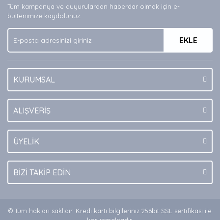
Tüm kampanya ve duyurulardan haberdar olmak için e-
Ürün bilgilerinde hatalar bulunuyor.
bültenimize kaydolunuz.
Ürün fiyatı diğer sitelerden daha pahalı.
EKLE
Bu ürüne benzer farklı alternatifler olmalı.
KURUMSAL
Gönder
ALIŞVERİŞ
ÜYELİK
BİZİ TAKİP EDİN
© Tüm hakları saklıdır. Kredi kartı bilgileriniz 256bit SSL sertifikası ile
korunmaktadır.