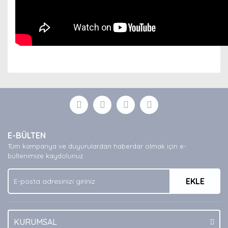
Bu ürünün fiyat bilgisi, resim, ürün açıklamalarında ve
diğer konularda yetersiz gördüğünüz noktaları öneri
Bu ürüne ilk yorumu siz yapın!
formunu kullanarak tarafımıza iletebilirsiniz.
Görüş ve önerileriniz için teşekkür ederiz.
Yorum Yaz
Ürün resmi kalitesiz, bozuk veya görüntülenemiyor.
E-BÜLTEN
Ürün açıklamasında eksik bilgiler bulunuyor.
Tüm kampanya ve duyurulardan haberdar olmak için e-
Ürün bilgilerinde hatalar bulunuyor.
bültenimize kaydolunuz.
Ürün fiyatı diğer sitelerden daha pahalı.
EKLE
Bu ürüne benzer farklı alternatifler olmalı.
KURUMSAL