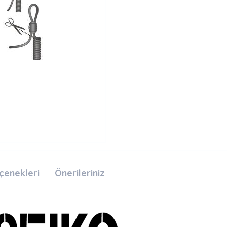
çenekleri
Önerileriniz