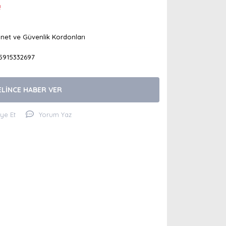
!
net ve Güvenlik Kordonları
5915332697
ELİNCE HABER VER
iye Et
Yorum Yaz