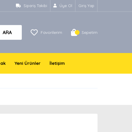
Sipariş Takibi
Üye Ol
Giriş Yap
ARA
Favorilerim
Sepetim
yak
Yeni Ürünler
İletişim