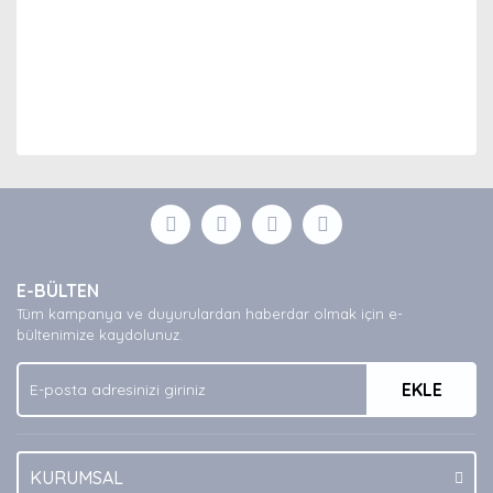
Bu ürünün fiyat bilgisi, resim, ürün açıklamalarında ve
diğer konularda yetersiz gördüğünüz noktaları öneri
Bu ürüne ilk yorumu siz yapın!
formunu kullanarak tarafımıza iletebilirsiniz.
Görüş ve önerileriniz için teşekkür ederiz.
Yorum Yaz
Ürün resmi kalitesiz, bozuk veya görüntülenemiyor.
E-BÜLTEN
Ürün açıklamasında eksik bilgiler bulunuyor.
Tüm kampanya ve duyurulardan haberdar olmak için e-
Ürün bilgilerinde hatalar bulunuyor.
bültenimize kaydolunuz.
Ürün fiyatı diğer sitelerden daha pahalı.
EKLE
Bu ürüne benzer farklı alternatifler olmalı.
KURUMSAL