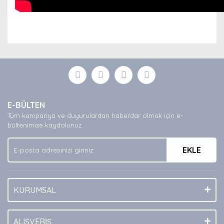
Bu ürünün fiyat bilgisi, resim, ürün açıklamalarında ve
diğer konularda yetersiz gördüğünüz noktaları öneri
Bu ürüne ilk yorumu siz yapın!
formunu kullanarak tarafımıza iletebilirsiniz.
Görüş ve önerileriniz için teşekkür ederiz.
Yorum Yaz
Ürün resmi kalitesiz, bozuk veya görüntülenemiyor.
E-BÜLTEN
Ürün açıklamasında eksik bilgiler bulunuyor.
Tüm kampanya ve duyurulardan haberdar olmak için e-
Ürün bilgilerinde hatalar bulunuyor.
bültenimize kaydolunuz.
Ürün fiyatı diğer sitelerden daha pahalı.
EKLE
Bu ürüne benzer farklı alternatifler olmalı.
KURUMSAL
Gönder
ALIŞVERİŞ