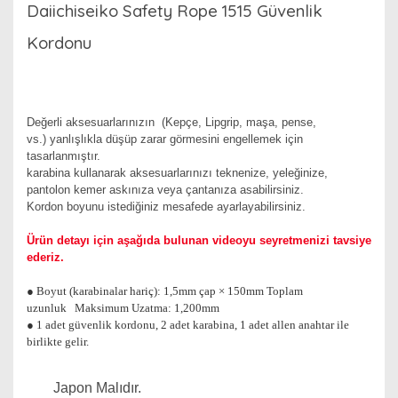
Daiichiseiko Safety Rope 1515 Güvenlik
Kordonu
Değerli aksesuarlarınızın (Kepçe, Lipgrip, maşa, pense,
vs.) yanlışlıkla düşüp zarar görmesini engellemek için
tasarlanmıştır.
karabina kullanarak aksesuarlarınızı teknenize, yeleğinize,
pantolon kemer askınıza veya çantanıza asabilirsiniz.
Kordon boyunu istediğiniz mesafede ayarlayabilirsiniz.
Ürün
detayı için aşağıda bulunan videoyu seyretmenizi tavsiye
ederiz.
● Boyut (karabinalar hariç): 1,5mm çap × 150mm Toplam
uzunluk Maksimum Uzatma: 1,200mm
● 1 adet güvenlik kordonu, 2 adet karabina, 1 adet allen anahtar ile
birlikte gelir.
Japon Malıdır.