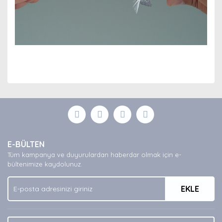
Bu ürünün fiyat bilgisi, resim, ürün açıklamalarında ve
diğer konularda yetersiz gördüğünüz noktaları öneri
Bu ürüne ilk yorumu siz yapın!
formunu kullanarak tarafımıza iletebilirsiniz.
Görüş ve önerileriniz için teşekkür ederiz.
Yorum Yaz
Ürün resmi kalitesiz, bozuk veya görüntülenemiyor.
E-BÜLTEN
Ürün açıklamasında eksik bilgiler bulunuyor.
Tüm kampanya ve duyurulardan haberdar olmak için e-
Ürün bilgilerinde hatalar bulunuyor.
bültenimize kaydolunuz.
Ürün fiyatı diğer sitelerden daha pahalı.
EKLE
Bu ürüne benzer farklı alternatifler olmalı.