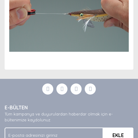
Bu ürünün fiyat bilgisi, resim, ürün açıklamalarında ve
diğer konularda yetersiz gördüğünüz noktaları öneri
Bu ürüne ilk yorumu siz yapın!
formunu kullanarak tarafımıza iletebilirsiniz.
Görüş ve önerileriniz için teşekkür ederiz.
Yorum Yaz
Ürün resmi kalitesiz, bozuk veya görüntülenemiyor.
E-BÜLTEN
Ürün açıklamasında eksik bilgiler bulunuyor.
Tüm kampanya ve duyurulardan haberdar olmak için e-
Ürün bilgilerinde hatalar bulunuyor.
bültenimize kaydolunuz.
Ürün fiyatı diğer sitelerden daha pahalı.
EKLE
Bu ürüne benzer farklı alternatifler olmalı.