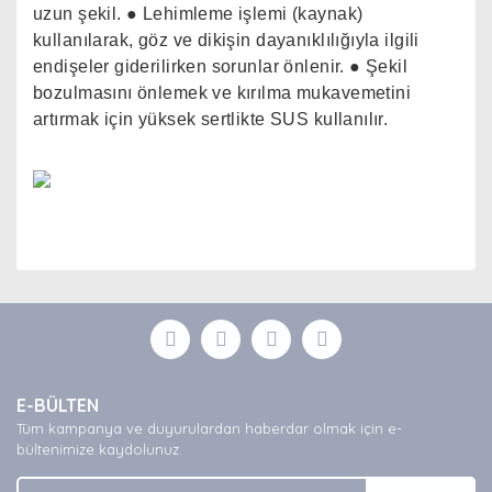
uzun şekil. ● Lehimleme işlemi (kaynak)
kullanılarak, göz ve dikişin dayanıklılığıyla ilgili
endişeler giderilirken sorunlar önlenir. ● Şekil
bozulmasını önlemek ve kırılma mukavemetini
artırmak için yüksek sertlikte SUS kullanılır.
Bu ürünün fiyat bilgisi, resim, ürün açıklamalarında ve
diğer konularda yetersiz gördüğünüz noktaları öneri
Bu ürüne ilk yorumu siz yapın!
formunu kullanarak tarafımıza iletebilirsiniz.
Görüş ve önerileriniz için teşekkür ederiz.
Yorum Yaz
Ürün resmi kalitesiz, bozuk veya görüntülenemiyor.
E-BÜLTEN
Ürün açıklamasında eksik bilgiler bulunuyor.
Tüm kampanya ve duyurulardan haberdar olmak için e-
Ürün bilgilerinde hatalar bulunuyor.
bültenimize kaydolunuz.
Ürün fiyatı diğer sitelerden daha pahalı.