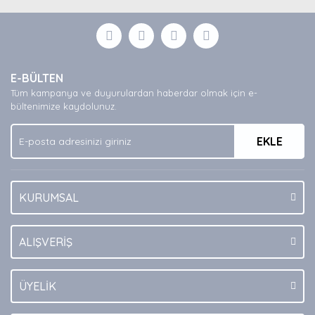
Bu ürüne ilk yorumu siz yapın!
formunu kullanarak tarafımıza iletebilirsiniz.
Görüş ve önerileriniz için teşekkür ederiz.
Yorum Yaz
Ürün resmi kalitesiz, bozuk veya görüntülenemiyor.
E-BÜLTEN
Ürün açıklamasında eksik bilgiler bulunuyor.
Tüm kampanya ve duyurulardan haberdar olmak için e-
Ürün bilgilerinde hatalar bulunuyor.
bültenimize kaydolunuz.
Ürün fiyatı diğer sitelerden daha pahalı.
EKLE
Bu ürüne benzer farklı alternatifler olmalı.
KURUMSAL
Gönder
ALIŞVERİŞ
ÜYELİK