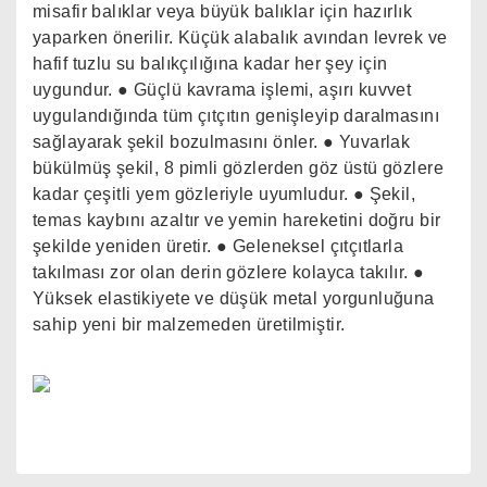
misafir balıklar veya büyük balıklar için hazırlık
yaparken önerilir. Küçük alabalık avından levrek ve
hafif tuzlu su balıkçılığına kadar her şey için
uygundur. ● Güçlü kavrama işlemi, aşırı kuvvet
uygulandığında tüm çıtçıtın genişleyip daralmasını
sağlayarak şekil bozulmasını önler. ● Yuvarlak
bükülmüş şekil, 8 pimli gözlerden göz üstü gözlere
kadar çeşitli yem gözleriyle uyumludur. ● Şekil,
temas kaybını azaltır ve yemin hareketini doğru bir
şekilde yeniden üretir. ● Geleneksel çıtçıtlarla
takılması zor olan derin gözlere kolayca takılır. ●
Yüksek elastikiyete ve düşük metal yorgunluğuna
sahip yeni bir malzemeden üretilmiştir.
Bu ürünün fiyat bilgisi, resim, ürün açıklamalarında ve
diğer konularda yetersiz gördüğünüz noktaları öneri