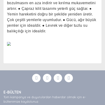
bozulmasını en aza indirir ve kırılma mukavemetini
artırır. ● Çapraz kilit tasarımı yeterli güç sağlar. ●
Yemin hareketini doğru bir şekilde yeniden üretir.
Çok çeşitli yemlerle uyumludur. ● Gücü, ağır büyük
yemler için idealdir. ● Levrek ve diğer tuzlu su
balıkçılığı için idealdir.
Bu ürünün fiyat bilgisi, resim, ürün açıklamalarında ve
diğer konularda yetersiz gördüğünüz noktaları öneri
Bu ürüne ilk yorumu siz yapın!
formunu kullanarak tarafımıza iletebilirsiniz.
Görüş ve önerileriniz için teşekkür ederiz.
Yorum Yaz
Ürün resmi kalitesiz, bozuk veya görüntülenemiyor.
E-BÜLTEN
Ürün açıklamasında eksik bilgiler bulunuyor.
Tüm kampanya ve duyurulardan haberdar olmak için e-
Ürün bilgilerinde hatalar bulunuyor.
bültenimize kaydolunuz.