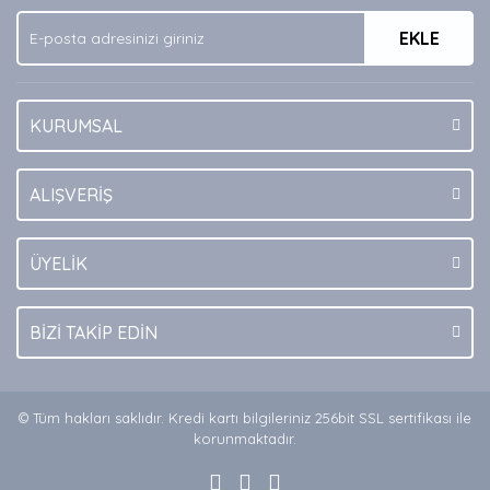
Ürün fiyatı diğer sitelerden daha pahalı.
EKLE
Bu ürüne benzer farklı alternatifler olmalı.
KURUMSAL
Gönder
ALIŞVERİŞ
ÜYELİK
BİZİ TAKİP EDİN
© Tüm hakları saklıdır. Kredi kartı bilgileriniz 256bit SSL sertifikası ile
korunmaktadır.