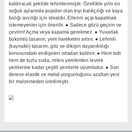
kaldıracak şekilde lehimlenmiştir. Özellikle yılın en
soğuk aylarında popüler olan kıyı balıkçılığı ve kaya
balığı avcılığı için idealdir. Ellerini açıp kapatmak
istemeyenler için önerilir. ● Sadece gözü geçirin ve
çevirin! Açma veya kapama gerekmez. ● Yuvarlak
bükümlü tasarım, yem hareketini artırır. ● Lehimli
(kaynaklı) tasarım, göz ve dikişin dayanıklılığı
konusundaki endişeleri ortadan kaldırır. ● Hem tatlı
hem de tuzlu suda, mikro yemlerden levrek
yemlerine kadar çeşitli yemlerle uyumludur. ● Son
derece elastik ve metal yorgunluğunu azaltan yeni
bir malzemeden üretilmiştir.
Bu ürünün fiyat bilgisi, resim, ürün açıklamalarında ve
diğer konularda yetersiz gördüğünüz noktaları öneri
Bu ürüne ilk yorumu siz yapın!
formunu kullanarak tarafımıza iletebilirsiniz.