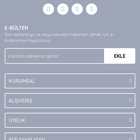
Görüş ve önerileriniz için teşekkür ederiz.
Yorum Yaz
Ürün resmi kalitesiz, bozuk veya görüntülenemiyor.
E-BÜLTEN
Ürün açıklamasında eksik bilgiler bulunuyor.
Tüm kampanya ve duyurulardan haberdar olmak için e-
Ürün bilgilerinde hatalar bulunuyor.
bültenimize kaydolunuz.
Ürün fiyatı diğer sitelerden daha pahalı.
EKLE
Bu ürüne benzer farklı alternatifler olmalı.
KURUMSAL
Gönder
ALIŞVERİŞ
ÜYELİK
BİZİ TAKİP EDİN