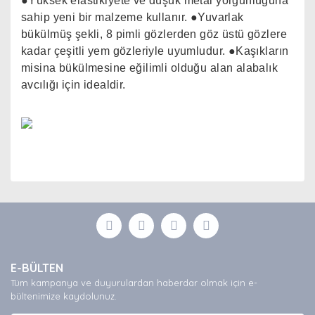
●Yüksek elastikiyete ve düşük metal yorgunluğuna
sahip yeni bir malzeme kullanır. ●Yuvarlak
bükülmüş şekli, 8 pimli gözlerden göz üstü gözlere
kadar çeşitli yem gözleriyle uyumludur. ●Kaşıkların
misina bükülmesine eğilimli olduğu alan alabalık
avcılığı için idealdir.
Bu ürünün fiyat bilgisi, resim, ürün açıklamalarında ve
diğer konularda yetersiz gördüğünüz noktaları öneri
Bu ürüne ilk yorumu siz yapın!
formunu kullanarak tarafımıza iletebilirsiniz.
Görüş ve önerileriniz için teşekkür ederiz.
Yorum Yaz
Ürün resmi kalitesiz, bozuk veya görüntülenemiyor.
E-BÜLTEN
Ürün açıklamasında eksik bilgiler bulunuyor.
Tüm kampanya ve duyurulardan haberdar olmak için e-
Ürün bilgilerinde hatalar bulunuyor.
bültenimize kaydolunuz.
Ürün fiyatı diğer sitelerden daha pahalı.