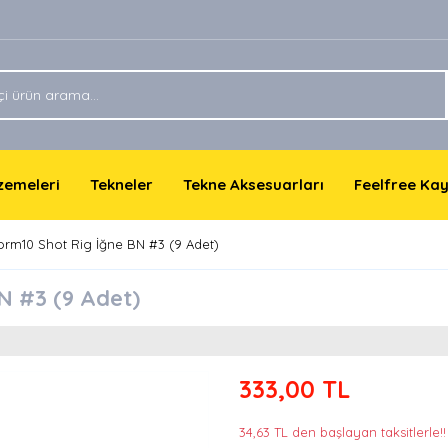
lzemeleri
Tekneler
Tekne Aksesuarları
Feelfree Ka
m10 Shot Rig İğne BN #3 (9 Adet)
N #3 (9 Adet)
333,00 TL
34,63 TL den başlayan taksitlerle!!