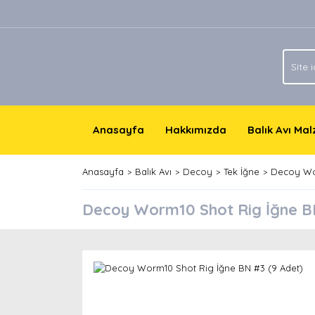
Anasayfa
Hakkımızda
Balık Avı Ma
Anasayfa
Balık Avı
Decoy
Tek İğne
Decoy Wor
Decoy Worm10 Shot Rig İğne B