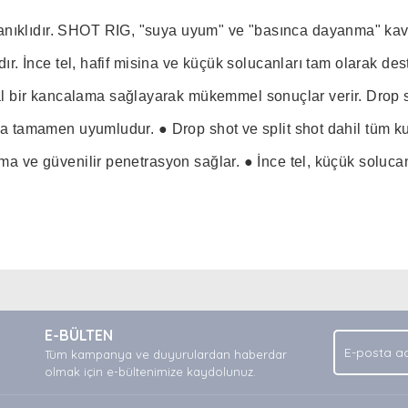
nıklıdır. SHOT RIG, "suya uyum" ve "basınca dayanma" kavram
adır. İnce tel, hafif misina ve küçük solucanları tam olarak d
bir kancalama sağlayarak mükemmel sonuçlar verir. Drop shot
yla tamamen uyumludur. ● Drop shot ve split shot dahil tüm ku
ama ve güvenilir penetrasyon sağlar. ● İnce tel, küçük soluca
nda ve diğer konularda yetersiz gördüğünüz noktaları öneri formunu kullan
Bu ürüne ilk yorumu siz yapın!
.
E-BÜLTEN
Yorum Yaz
Tüm kampanya ve duyurulardan haberdar
olmak için e-bültenimize kaydolunuz.