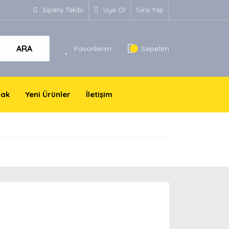
Sipariş Takibi
Üye Ol
Giriş Yap
ARA
Favorilerim
Sepetim
yak
Yeni Ürünler
İletişim