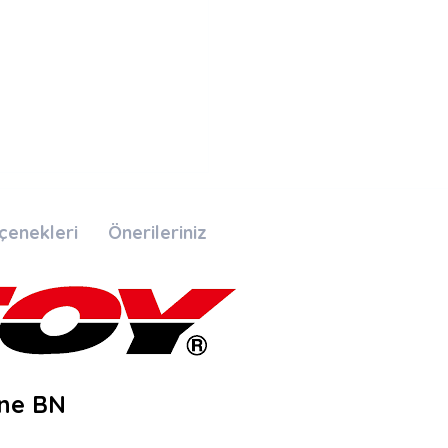
çenekleri
Önerileriniz
ğne BN