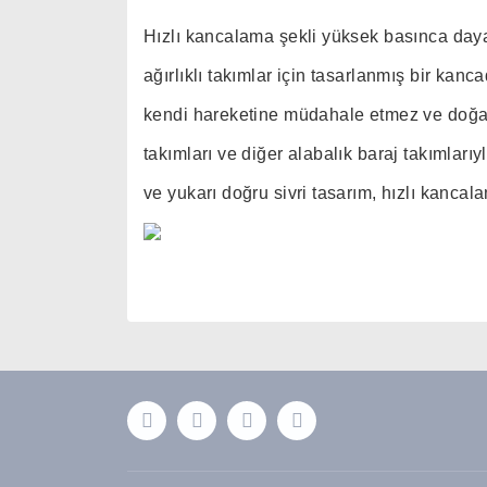
Hızlı kancalama şekli yüksek basınca daya
ağırlıklı takımlar için tasarlanmış bir kanc
kendi hareketine müdahale etmez ve doğal 
takımları ve diğer alabalık baraj takımları
ve yukarı doğru sivri tasarım, hızlı kancal
Bu ürünün fiyat bilgisi, resim, ürün açıklamaları
Görüş ve önerileriniz için teşekkür ederiz.
Ürün resmi kalitesiz, bozuk veya görüntülenemiyor
Ürün açıklamasında eksik bilgiler bulunuyor.
Ürün bilgilerinde hatalar bulunuyor.
Ürün fiyatı diğer sitelerden daha pahalı.