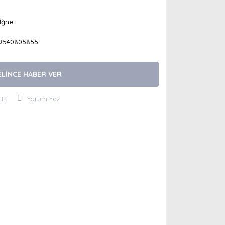
İğne
9540805855
ELİNCE HABER VER
 Et
Yorum Yaz