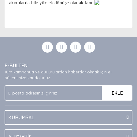
akıntılarda bile yüksek dönüşe olanak tanır.
Bu ürünün fiyat bilgisi, resim, ürün açıklamalarında ve
diğer konularda yetersiz gördüğünüz noktaları öneri
Bu ürüne ilk yorumu siz yapın!
formunu kullanarak tarafımıza iletebilirsiniz.
Görüş ve önerileriniz için teşekkür ederiz.
Yorum Yaz
Ürün resmi kalitesiz, bozuk veya görüntülenemiyor.
E-BÜLTEN
Ürün açıklamasında eksik bilgiler bulunuyor.
Tüm kampanya ve duyurulardan haberdar olmak için e-
Ürün bilgilerinde hatalar bulunuyor.
bültenimize kaydolunuz.
Ürün fiyatı diğer sitelerden daha pahalı.
EKLE
Bu ürüne benzer farklı alternatifler olmalı.
KURUMSAL
Gönder
ALIŞVERİŞ