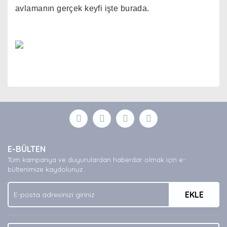
avlamanın gerçek keyfi işte burada.
Bu ürünün fiyat bilgisi, resim, ürün açıklamalarında ve
diğer konularda yetersiz gördüğünüz noktaları öneri
Bu ürüne ilk yorumu siz yapın!
formunu kullanarak tarafımıza iletebilirsiniz.
Görüş ve önerileriniz için teşekkür ederiz.
Yorum Yaz
Ürün resmi kalitesiz, bozuk veya görüntülenemiyor.
E-BÜLTEN
Ürün açıklamasında eksik bilgiler bulunuyor.
Tüm kampanya ve duyurulardan haberdar olmak için e-
Ürün bilgilerinde hatalar bulunuyor.
bültenimize kaydolunuz.
Ürün fiyatı diğer sitelerden daha pahalı.
EKLE
Bu ürüne benzer farklı alternatifler olmalı.