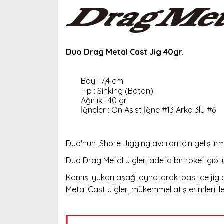
Duo
Drag Metal Cast Jig 40gr.
Boy : 7,4 cm
Tip : Sinking (Batan)
Ağırlık : 40 gr
İğneler : Ön Asist İğne #13 Arka 3lü #6
Duo'nun, Shore Jigging avcıları için geliştir
Duo Drag Metal Jigler, adeta bir roket gibi 
Kamışı yukarı aşağı oynatarak, basitçe jig 
Metal Cast Jigler, mükemmel atış erimleri ile