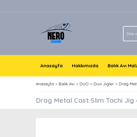
Anasayfa
Hakkımızda
Balık Avı Ma
Anasayfa
Balık Avı
DUO
Duo Jigler
Drag Meta
Drag Metal Cast Slim Tachi Jig