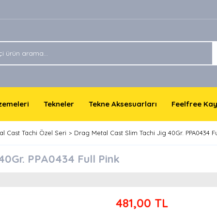
lzemeleri
Tekneler
Tekne Aksesuarları
Feelfree Ka
l Cast Tachi Özel Seri
Drag Metal Cast Slim Tachi Jig 40Gr. PPA0434 Fu
 40Gr. PPA0434 Full Pink
481,00 TL