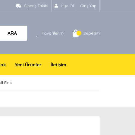
Sipariş Takibi
Üye Ol
Giriş Yap
ARA
Favorilerim
Sepetim
yak
Yeni Ürünler
İletişim
ll Pink