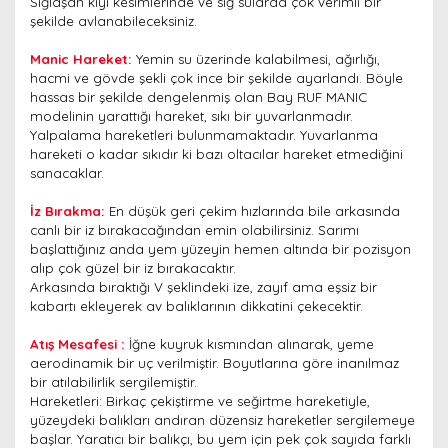
Sığlaşan kıyı kesimlerinde ve sığ sularda çok verimli bir
şekilde avlanabileceksiniz.
Manic Hareket:
Yemin su üzerinde kalabilmesi, ağırlığı,
hacmi ve gövde şekli çok ince bir şekilde ayarlandı. Böyle
hassas bir şekilde dengelenmiş olan Bay RUF MANIC
modelinin yarattığı hareket, sıkı bir yuvarlanmadır.
Yalpalama hareketleri bulunmamaktadır. Yuvarlanma
hareketi o kadar sıkıdır ki bazı oltacılar hareket etmediğini
sanacaklar.
İz Bırakma:
En düşük geri çekim hızlarında bile arkasında
canlı bir iz bırakacağından emin olabilirsiniz. Sarımı
başlattığınız anda yem yüzeyin hemen altında bir pozisyon
alıp çok güzel bir iz bırakacaktır.
Arkasında bıraktığı V şeklindeki ize, zayıf ama eşsiz bir
kabartı ekleyerek av balıklarının dikkatini çekecektir.
Atış Mesafesi :
İğne kuyruk kısmından alınarak, yeme
aerodinamik bir uç verilmiştir. Boyutlarına göre inanılmaz
bir atılabilirlik sergilemiştir.
Hareketleri: Birkaç çekiştirme ve seğirtme hareketiyle,
yüzeydeki balıkları andıran düzensiz hareketler sergilemeye
başlar. Yaratıcı bir balıkçı, bu yem için pek çok sayıda farklı