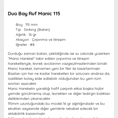
Duo Bay Ruf Manic 115
Boy : 115 mm
Tip : Sinking (Batan)
Ağırlık : 16 gr
Aksiyon : Çırpınma ve titreşim
İğneler : #8
Durduğu zaman batan, çekildiğinde ise su üstünde yüzerken
"Manic Hareket" tabir edilen çırpınma ve titreşim
hareketleriyle, levrek avcılarının vazgeçilmezlerinden biridir.
Manic hareket, tamamen yeni bir fikir ile tasarlanmıştır.
Bazıları için her ne kadar hareketleri bir solucanı andırsa da,
özellikleri kolay elde edilebilir olduğundan bu yem tüm
sınırları aşacaktır.
Manic Hareketin yarattığı hafif çarpıntı etkisi başka hiçbir
yemde görülmemiş olup, levrekleri ve diğer tedirgin balıkları
deliklerinden çıkaracaktır.
115mm uzunluğundaki bu model 16 gr ağırlığındadır ve bu
ebatları sayesinde diğer yemlerle rekabet edecek bir
atılabilirlik kazanmıştır.