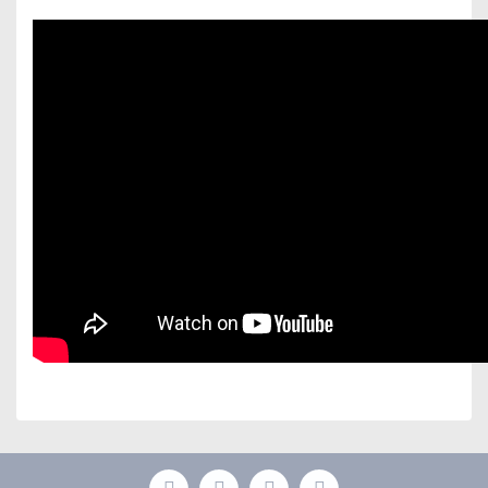
Bu ürünün fiyat bilgisi, resim, ürün açıklamalarında ve
diğer konularda yetersiz gördüğünüz noktaları öneri
Bu ürüne ilk yorumu siz yapın!
formunu kullanarak tarafımıza iletebilirsiniz.
Görüş ve önerileriniz için teşekkür ederiz.