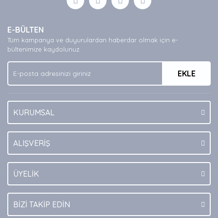
Yorum Yaz
Ürün resmi kalitesiz, bozuk veya görüntülenemiyor.
E-BÜLTEN
Ürün açıklamasında eksik bilgiler bulunuyor.
Tüm kampanya ve duyurulardan haberdar olmak için e-
Ürün bilgilerinde hatalar bulunuyor.
bültenimize kaydolunuz.
Ürün fiyatı diğer sitelerden daha pahalı.
EKLE
Bu ürüne benzer farklı alternatifler olmalı.
KURUMSAL
Gönder
ALIŞVERİŞ
ÜYELİK
BİZİ TAKİP EDİN