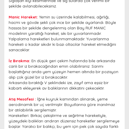
Sığlaşan kıyı kesimlerinde ve sığ sularda çok verimli bir
şekilde avlanabileceksiniz.
Manic Hareket:
Yemin su üzerinde kalabilmesi, ağırlığı,
hacmi ve gövde şekli çok ince bir şekilde ayarlandı. Böyle
hassas bir şekilde dengelenmiş olan Bay RUF MANIC
modelinin yarattığı hareket, sıkı bir yuvarlanmadır.
Yalpalama hareketleri bulunmamaktadır. Yuvarlanma
hareketi o kadar sıkıdır ki bazı oltacılar hareket etmediğini
sanacaklar.
İz Bırakma:
En düşük geri çekim hızlarında bile arkasında
canlı bir iz bırakacağından emin olabilirsiniz. Sarımı
başlattığınız anda yem yüzeyin hemen altında bir pozisyon
alıp çok güzel bir iz bırakacaktır.
Arkasında bıraktığı V şeklindeki ize, zayıf ama eşsiz bir
kabartı ekleyerek av balıklarının dikkatini çekecektir.
Atış Mesafesi :
İğne kuyruk kısmından alınarak, yeme
aerodinamik bir uç verilmiştir. Boyutlarına göre inanılmaz
bir atılabilirlik sergilemiştir.
Hareketleri: Birkaç çekiştirme ve seğirtme hareketiyle,
yüzeydeki balıkları andıran düzensiz hareketler sergilemeye
başlar. Yaratıcı bir balıkçı, bu yem için pek çok sayıda farklı