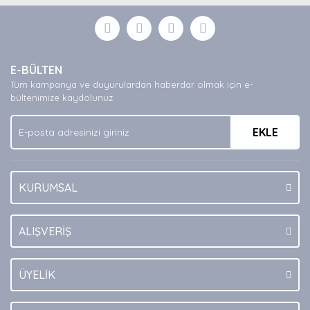
Bu ürüne ilk yorumu siz yapın!
formunu kullanarak tarafımıza iletebilirsiniz.
Görüş ve önerileriniz için teşekkür ederiz.
Yorum Yaz
Ürün resmi kalitesiz, bozuk veya görüntülenemiyor.
E-BÜLTEN
Ürün açıklamasında eksik bilgiler bulunuyor.
Tüm kampanya ve duyurulardan haberdar olmak için e-
Ürün bilgilerinde hatalar bulunuyor.
bültenimize kaydolunuz.
Ürün fiyatı diğer sitelerden daha pahalı.
EKLE
Bu ürüne benzer farklı alternatifler olmalı.
KURUMSAL
Gönder
ALIŞVERİŞ
ÜYELİK