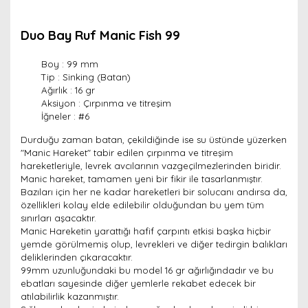
Duo Bay Ruf Manic Fish 99
Boy : 99 mm
Tip : Sinking (Batan)
Ağırlık : 16 gr
Aksiyon : Çırpınma ve titreşim
İğneler : #6
Durduğu zaman batan, çekildiğinde ise su üstünde yüzerken
"Manic Hareket" tabir edilen çırpınma ve titreşim
hareketleriyle, levrek avcılarının vazgeçilmezlerinden biridir.
Manic hareket, tamamen yeni bir fikir ile tasarlanmıştır.
Bazıları için her ne kadar hareketleri bir solucanı andırsa da,
özellikleri kolay elde edilebilir olduğundan bu yem tüm
sınırları aşacaktır.
Manic Hareketin yarattığı hafif çarpıntı etkisi başka hiçbir
yemde görülmemiş olup, levrekleri ve diğer tedirgin balıkları
deliklerinden çıkaracaktır.
99mm uzunluğundaki bu model 16 gr ağırlığındadır ve bu
ebatları sayesinde diğer yemlerle rekabet edecek bir
atılabilirlik kazanmıştır.