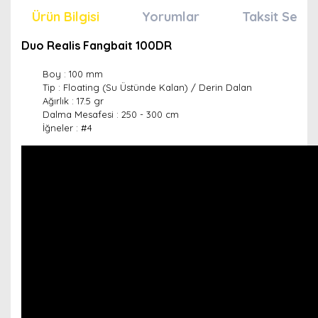
Ürün Bilgisi
Yorumlar
Taksit Seçen
Duo Realis Fangbait 100DR
Boy : 100 mm
Tip : Floating (Su Üstünde Kalan) / Derin Dalan
Ağırlık : 17.5 gr
Dalma Mesafesi : 250 - 300 cm
İğneler : #4