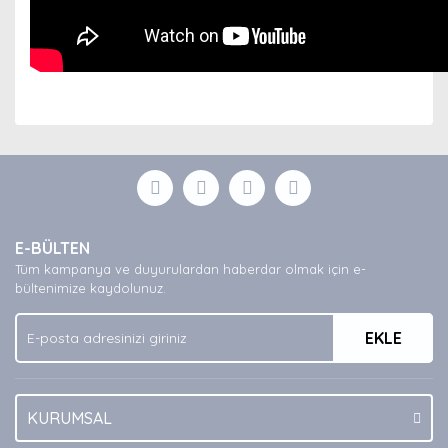
Bu ürünün fiyat bilgisi, resim, ürün açıklamalarında ve
diğer konularda yetersiz gördüğünüz noktaları öneri
Bu ürüne ilk yorumu siz yapın!
formunu kullanarak tarafımıza iletebilirsiniz.
Görüş ve önerileriniz için teşekkür ederiz.
Yorum Yaz
Ürün resmi kalitesiz, bozuk veya görüntülenemiyor.
E-BÜLTEN
Ürün açıklamasında eksik bilgiler bulunuyor.
Tüm kampanya ve duyurulardan haberdar olmak için e-
Ürün bilgilerinde hatalar bulunuyor.
bültenimize kaydolunuz.
Ürün fiyatı diğer sitelerden daha pahalı.
EKLE
Bu ürüne benzer farklı alternatifler olmalı.
KURUMSAL