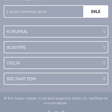
Ürün fiyatı diğer sitelerden daha pahalı.
EKLE
Bu ürüne benzer farklı alternatifler olmalı.
KURUMSAL
Gönder
ALIŞVERİŞ
ÜYELİK
BİZİ TAKİP EDİN
© Tüm hakları saklıdır. Kredi kartı bilgileriniz 256bit SSL sertifikası ile
korunmaktadır.