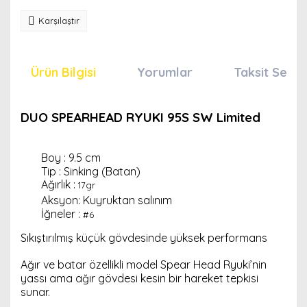
Karşılaştır
Ürün Bilgisi
Yorumlar
Taksit Seçen
DUO SPEARHEAD RYUKI 95S SW Limited
Boy : 9.5 cm
Tip : Sinking (Batan)
Ağırlık :
17gr
Aksyon: Kuyruktan salınım
İğneler :
#6
Sıkıştırılmış küçük gövdesinde yüksek performans
Ağır ve batar özellikli model Spear Head Ryuki’nin
yassı ama ağır gövdesi kesin bir hareket tepkisi
sunar.