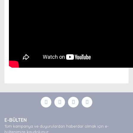
Bu ürünün fiyat bilgisi, resim, ürün açıklamalarında ve
diğer konularda yetersiz gördüğünüz noktaları öneri
Bu ürüne ilk yorumu siz yapın!
formunu kullanarak tarafımıza iletebilirsiniz.
Görüş ve önerileriniz için teşekkür ederiz.
Yorum Yaz
Ürün resmi kalitesiz, bozuk veya görüntülenemiyor.
E-BÜLTEN
Ürün açıklamasında eksik bilgiler bulunuyor.
Tüm kampanya ve duyurulardan haberdar olmak için e-
Ürün bilgilerinde hatalar bulunuyor.
bültenimize kaydolunuz.