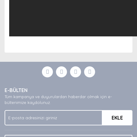
Bu ürünün fiyat bilgisi, resim, ürün açıklamalarında ve
diğer konularda yetersiz gördüğünüz noktaları öneri
Bu ürüne ilk yorumu siz yapın!
formunu kullanarak tarafımıza iletebilirsiniz.
Görüş ve önerileriniz için teşekkür ederiz.
Yorum Yaz
Ürün resmi kalitesiz, bozuk veya görüntülenemiyor.
E-BÜLTEN
Ürün açıklamasında eksik bilgiler bulunuyor.
Tüm kampanya ve duyurulardan haberdar olmak için e-
Ürün bilgilerinde hatalar bulunuyor.
bültenimize kaydolunuz.
Ürün fiyatı diğer sitelerden daha pahalı.
EKLE
Bu ürüne benzer farklı alternatifler olmalı.