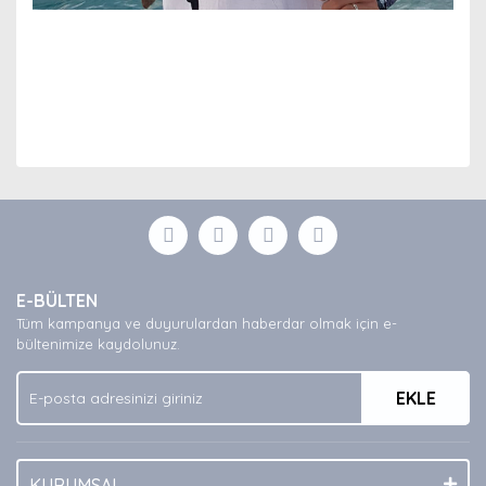
Bu ürünün fiyat bilgisi, resim, ürün açıklamalarında ve
diğer konularda yetersiz gördüğünüz noktaları öneri
Bu ürüne ilk yorumu siz yapın!
formunu kullanarak tarafımıza iletebilirsiniz.
Görüş ve önerileriniz için teşekkür ederiz.
Yorum Yaz
Ürün resmi kalitesiz, bozuk veya görüntülenemiyor.
E-BÜLTEN
Ürün açıklamasında eksik bilgiler bulunuyor.
Tüm kampanya ve duyurulardan haberdar olmak için e-
Ürün bilgilerinde hatalar bulunuyor.
bültenimize kaydolunuz.
Ürün fiyatı diğer sitelerden daha pahalı.
EKLE
Bu ürüne benzer farklı alternatifler olmalı.
KURUMSAL