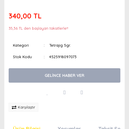
340,00 TL
35,36 TL den başlayan taksitlerle!!
Kategori
Tetrajig 5gr.
Stok Kodu
4525918097073
GELİNCE HABER VER
Karşılaştır
Ürün Bilgisi
Yorumlar
Taksit Seçen