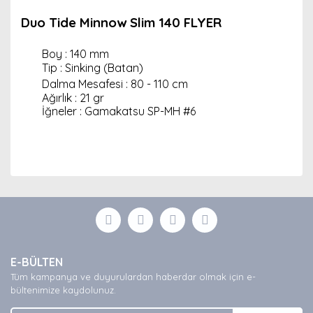
Duo Tide Minnow Slim 140 FLYER
Boy : 140 mm
Tip : Sinking (Batan)
Dalma Mesafesi : 80 - 110 cm
Ağırlık : 21 gr
İğneler : Gamakatsu SP-MH #6
Bu ürünün fiyat bilgisi, resim, ürün açıklamalarında ve
diğer konularda yetersiz gördüğünüz noktaları öneri
Bu ürüne ilk yorumu siz yapın!
formunu kullanarak tarafımıza iletebilirsiniz.
Görüş ve önerileriniz için teşekkür ederiz.
Yorum Yaz
Ürün resmi kalitesiz, bozuk veya görüntülenemiyor.
E-BÜLTEN
Ürün açıklamasında eksik bilgiler bulunuyor.
Tüm kampanya ve duyurulardan haberdar olmak için e-
Ürün bilgilerinde hatalar bulunuyor.
bültenimize kaydolunuz.
Ürün fiyatı diğer sitelerden daha pahalı.