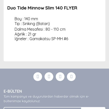
Duo Tide Minnow Slim 140 FLYER
Boy : 140 mm
Tip : Sinking (Batan)
Dalma Mesafesi : 80 - 110 cm
Ağırlık : 21 gr
İğneler : Gamakatsu SP-MH #6
Bu ürünün fiyat bilgisi, resim, ürün açıklamalarında ve
diğer konularda yetersiz gördüğünüz noktaları öneri
Bu ürüne ilk yorumu siz yapın!
formunu kullanarak tarafımıza iletebilirsiniz.
Görüş ve önerileriniz için teşekkür ederiz.
Yorum Yaz
Ürün resmi kalitesiz, bozuk veya görüntülenemiyor.
E-BÜLTEN
Ürün açıklamasında eksik bilgiler bulunuyor.
Tüm kampanya ve duyurulardan haberdar olmak için e-
Ürün bilgilerinde hatalar bulunuyor.
bültenimize kaydolunuz.
Ürün fiyatı diğer sitelerden daha pahalı.