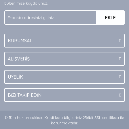
Ürün bilgilerinde hatalar bulunuyor.
bültenimize kaydolunuz.
Ürün fiyatı diğer sitelerden daha pahalı.
EKLE
Bu ürüne benzer farklı alternatifler olmalı.
KURUMSAL
Gönder
ALIŞVERİŞ
ÜYELİK
BİZİ TAKİP EDİN
© Tüm hakları saklıdır. Kredi kartı bilgileriniz 256bit SSL sertifikası ile
korunmaktadır.