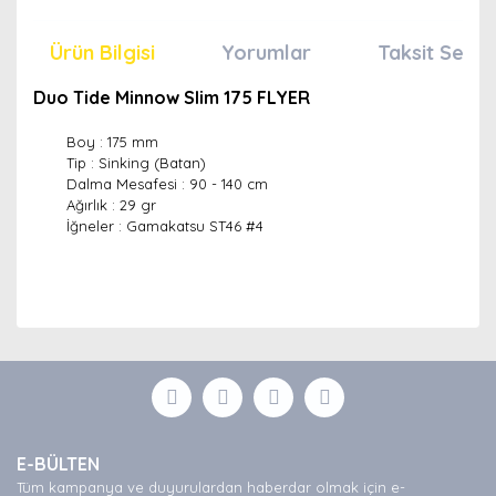
Ürün Bilgisi
Yorumlar
Taksit Seçen
Duo Tide Minnow Slim 175 FLYER
Boy : 175 mm
Tip : Sinking (Batan)
Dalma Mesafesi : 90 - 140 cm
Ağırlık : 29 gr
İğneler : Gamakatsu ST46 #4
Bu ürünün fiyat bilgisi, resim, ürün açıklamalarında ve
diğer konularda yetersiz gördüğünüz noktaları öneri
Bu ürüne ilk yorumu siz yapın!
formunu kullanarak tarafımıza iletebilirsiniz.
Görüş ve önerileriniz için teşekkür ederiz.
Yorum Yaz
Ürün resmi kalitesiz, bozuk veya görüntülenemiyor.
E-BÜLTEN
Ürün açıklamasında eksik bilgiler bulunuyor.
Tüm kampanya ve duyurulardan haberdar olmak için e-