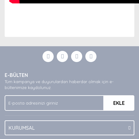
Bu ürünün fiyat bilgisi, resim, ürün açıklamalarında ve
diğer konularda yetersiz gördüğünüz noktaları öneri
Bu ürüne ilk yorumu siz yapın!
formunu kullanarak tarafımıza iletebilirsiniz.
Görüş ve önerileriniz için teşekkür ederiz.
Yorum Yaz
Ürün resmi kalitesiz, bozuk veya görüntülenemiyor.
E-BÜLTEN
Ürün açıklamasında eksik bilgiler bulunuyor.
Tüm kampanya ve duyurulardan haberdar olmak için e-
Ürün bilgilerinde hatalar bulunuyor.
bültenimize kaydolunuz.
Ürün fiyatı diğer sitelerden daha pahalı.
EKLE
Bu ürüne benzer farklı alternatifler olmalı.
KURUMSAL