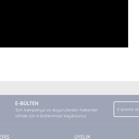
nda ve diğer konularda yetersiz gördüğünüz noktaları öneri formunu kullan
Bu ürüne ilk yorumu siz yapın!
.
E-BÜLTEN
Yorum Yaz
Tüm kampanya ve duyurulardan haberdar
olmak için e-bültenimize kaydolunuz.
ERİŞ
ÜYELİK