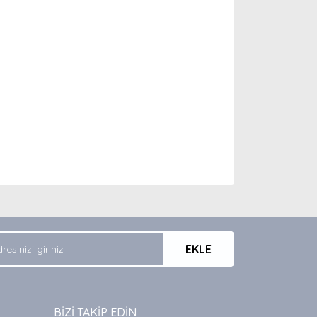
arak tarafımıza iletebilirsiniz.
EKLE
BİZİ TAKİP EDİN