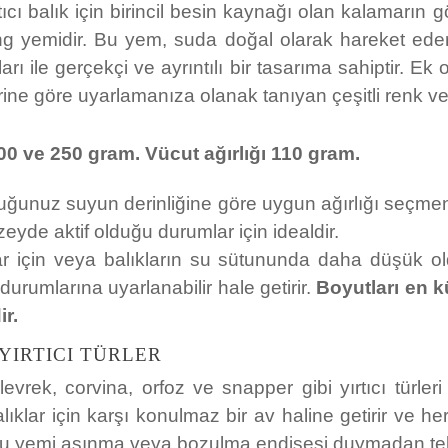
ıcı balık için birincil besin kaynağı olan kalamarın
ing yemidir. Bu yem, suda doğal olarak hareket eden,
arı ile gerçekçi ve ayrıntılı bir tasarıma sahiptir. Ek 
lerine göre uyarlamanıza olanak tanıyan çeşitli renk v
, 200 ve 250 gram. Vücut ağırlığı 110 gram.
ttuğunuz suyun derinliğine göre uygun ağırlığı seçmeni
zeyde aktif olduğu durumlar için idealdir.
lar için veya balıkların su sütununda daha düşük ol
 durumlarına uyarlanabilir hale getirir.
Boyutları en 
r.
YIRTICI TÜRLER
evrek, corvina, orfoz ve snapper gibi yırtıcı türleri
lıklar için karşı konulmaz bir av haline getirir ve he
ı, bu yemi aşınma veya bozulma endişesi duymadan tek