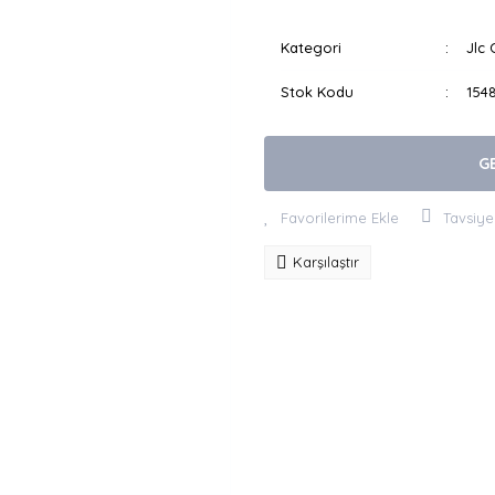
Kategori
Jlc 
Stok Kodu
154
G
Tavsiye
Karşılaştır