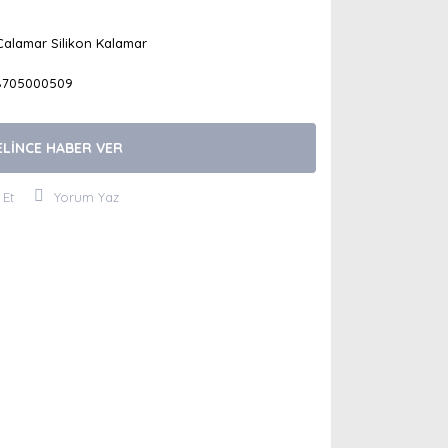
Calamar Silikon Kalamar
8705000509
ELİNCE HABER VER
 Et
Yorum Yaz