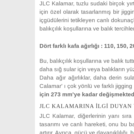
JLC Kalamar, tuzlu sudaki birçok yırt
için özel olarak tasarlanmış bir jigg
içgüdülerini tetikleyen canlı dokunaçl
balıkçılık koşullarına ve balık tercih
Dört farklı kafa ağırlığı : 110, 150
Bu, balıkçılık koşullarına ve balık tu
daha sığ sular için veya balıkların yü
Daha ağır ağırlıklar, daha derin su
Calamar' ı çok yönlü ve farklı jigging
için 273 mm'ye kadar değişmektedi
JLC KALAMARINA ILGI DUYAN 
JLC Kalamar, diğerlerinin yanı sıra l
tasarımı ve canlı hareketi, onu bu ba
artırır. Ayrıca, gücü ve dayanıklılığ