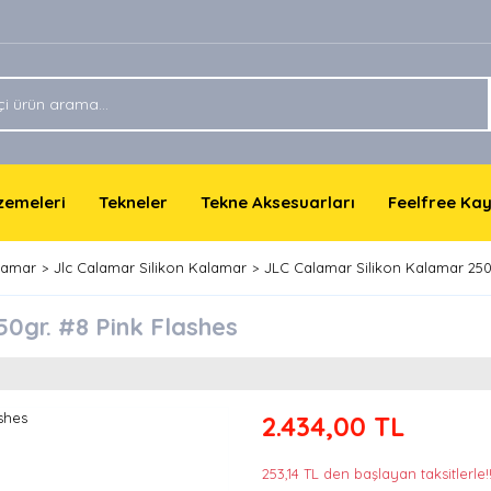
lzemeleri
Tekneler
Tekne Aksesuarları
Feelfree Ka
lamar
Jlc Calamar Silikon Kalamar
JLC Calamar Silikon Kalamar 250
0gr. #8 Pink Flashes
2.434,00 TL
253,14 TL den başlayan taksitlerle!