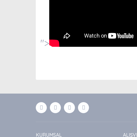
">
Bu ürünün fiyat bilgisi, resim, ürün açıklamaları
Görüş ve önerileriniz için teşekkür ederiz.
Ürün resmi kalitesiz, bozuk veya görüntülenemiyor
Ürün açıklamasında eksik bilgiler bulunuyor.
Ürün bilgilerinde hatalar bulunuyor.
Ürün fiyatı diğer sitelerden daha pahalı.
Bu ürüne benzer farklı alternatifler olmalı.
KURUMSAL
ALIŞV