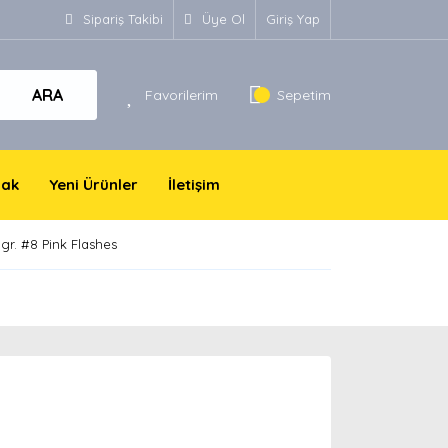
Sipariş Takibi
Üye Ol
Giriş Yap
ARA
Favorilerim
Sepetim
yak
Yeni Ürünler
İletişim
gr. #8 Pink Flashes
!