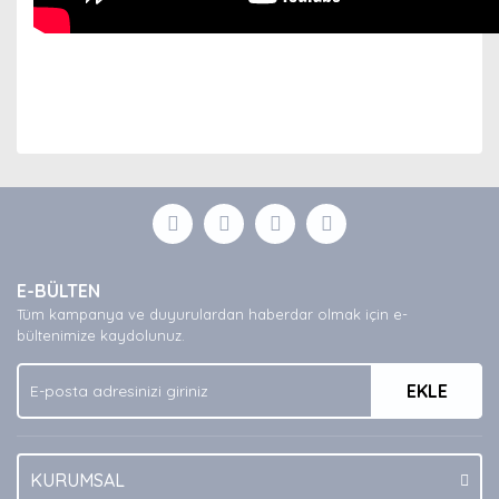
Bu ürünün fiyat bilgisi, resim, ürün açıklamalarında ve
diğer konularda yetersiz gördüğünüz noktaları öneri
Bu ürüne ilk yorumu siz yapın!
formunu kullanarak tarafımıza iletebilirsiniz.
Görüş ve önerileriniz için teşekkür ederiz.
Yorum Yaz
Ürün resmi kalitesiz, bozuk veya görüntülenemiyor.
E-BÜLTEN
Ürün açıklamasında eksik bilgiler bulunuyor.
Tüm kampanya ve duyurulardan haberdar olmak için e-
Ürün bilgilerinde hatalar bulunuyor.
bültenimize kaydolunuz.
Ürün fiyatı diğer sitelerden daha pahalı.
EKLE
Bu ürüne benzer farklı alternatifler olmalı.
KURUMSAL