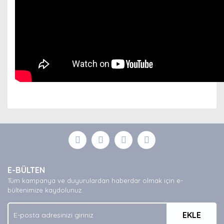
Bu ürünün fiyat bilgisi, resim, ürün açıklamalarında ve
diğer konularda yetersiz gördüğünüz noktaları öneri
Bu ürüne ilk yorumu siz yapın!
formunu kullanarak tarafımıza iletebilirsiniz.
Görüş ve önerileriniz için teşekkür ederiz.
Yorum Yaz
Ürün resmi kalitesiz, bozuk veya görüntülenemiyor.
E-BÜLTEN
Ürün açıklamasında eksik bilgiler bulunuyor.
Tüm kampanya ve duyurulardan haberdar olmak için e-
Ürün bilgilerinde hatalar bulunuyor.
bültenimize kaydolunuz.
Ürün fiyatı diğer sitelerden daha pahalı.
EKLE
Bu ürüne benzer farklı alternatifler olmalı.