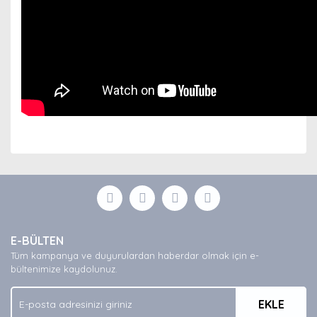
Bu ürünün fiyat bilgisi, resim, ürün açıklamalarında ve
diğer konularda yetersiz gördüğünüz noktaları öneri
Bu ürüne ilk yorumu siz yapın!
formunu kullanarak tarafımıza iletebilirsiniz.
Görüş ve önerileriniz için teşekkür ederiz.
Yorum Yaz
Ürün resmi kalitesiz, bozuk veya görüntülenemiyor.
E-BÜLTEN
Ürün açıklamasında eksik bilgiler bulunuyor.
Tüm kampanya ve duyurulardan haberdar olmak için e-
Ürün bilgilerinde hatalar bulunuyor.
bültenimize kaydolunuz.
Ürün fiyatı diğer sitelerden daha pahalı.
EKLE
Bu ürüne benzer farklı alternatifler olmalı.