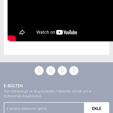
Bu ürünün fiyat bilgisi, resim, ürün açıklamalarında ve
diğer konularda yetersiz gördüğünüz noktaları öneri
Bu ürüne ilk yorumu siz yapın!
formunu kullanarak tarafımıza iletebilirsiniz.
Görüş ve önerileriniz için teşekkür ederiz.
Yorum Yaz
Ürün resmi kalitesiz, bozuk veya görüntülenemiyor.
E-BÜLTEN
Ürün açıklamasında eksik bilgiler bulunuyor.
Tüm kampanya ve duyurulardan haberdar olmak için e-
Ürün bilgilerinde hatalar bulunuyor.
bültenimize kaydolunuz.
Ürün fiyatı diğer sitelerden daha pahalı.
EKLE
Bu ürüne benzer farklı alternatifler olmalı.