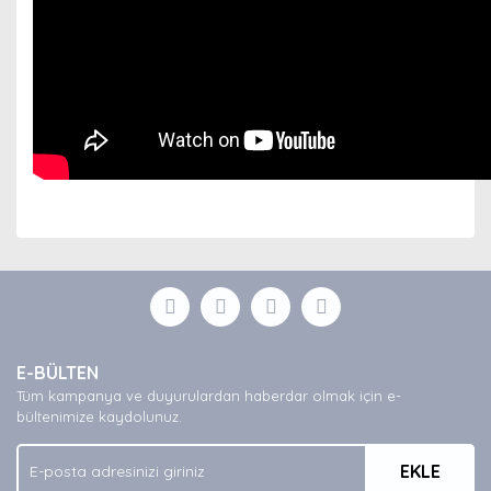
Bu ürünün fiyat bilgisi, resim, ürün açıklamalarında ve
diğer konularda yetersiz gördüğünüz noktaları öneri
Bu ürüne ilk yorumu siz yapın!
formunu kullanarak tarafımıza iletebilirsiniz.
Görüş ve önerileriniz için teşekkür ederiz.
Yorum Yaz
Ürün resmi kalitesiz, bozuk veya görüntülenemiyor.
E-BÜLTEN
Ürün açıklamasında eksik bilgiler bulunuyor.
Tüm kampanya ve duyurulardan haberdar olmak için e-
Ürün bilgilerinde hatalar bulunuyor.
bültenimize kaydolunuz.
Ürün fiyatı diğer sitelerden daha pahalı.
EKLE
Bu ürüne benzer farklı alternatifler olmalı.