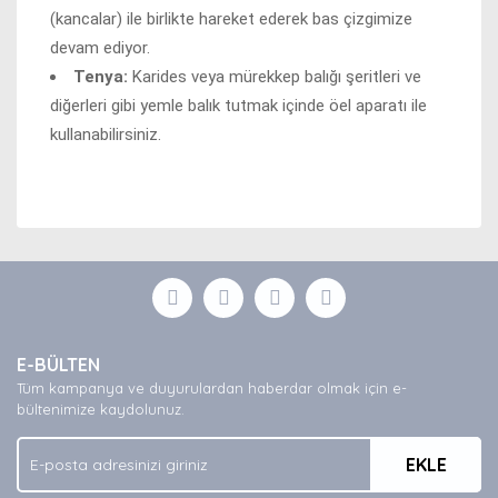
(kancalar) ile birlikte hareket ederek bas çizgimize
devam ediyor.
Tenya:
Karides veya mürekkep balığı şeritleri ve
diğerleri gibi yemle balık tutmak içinde öel aparatı ile
kullanabilirsiniz.
Bu ürünün fiyat bilgisi, resim, ürün açıklamalarında ve
diğer konularda yetersiz gördüğünüz noktaları öneri
Bu ürüne ilk yorumu siz yapın!
formunu kullanarak tarafımıza iletebilirsiniz.
Görüş ve önerileriniz için teşekkür ederiz.
Yorum Yaz
Ürün resmi kalitesiz, bozuk veya görüntülenemiyor.
E-BÜLTEN
Ürün açıklamasında eksik bilgiler bulunuyor.
Tüm kampanya ve duyurulardan haberdar olmak için e-
Ürün bilgilerinde hatalar bulunuyor.
bültenimize kaydolunuz.
Ürün fiyatı diğer sitelerden daha pahalı.
EKLE
Bu ürüne benzer farklı alternatifler olmalı.