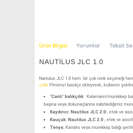
Ürün Bilgisi
Yorumlar
Taksit Se
NAUTİLUS JLC 1.0
Naitulus JLC 1.0 hem bir çok renk seçeneği hem
çelik
Pimimizi basitçe ekleyerek
, kullanım şeklini
"Canlı" balıkçılık
: Kalamarın/mürekkep balı
başına veya dokunaçlarına sabitlediğimiz mürekk
Kaydırıcı:
Nautilus JLC 2.0
, etek ve asis
Kauçuk:
Nautilus JLC 2.0
, etek ve asist
Tenya:
Karides veya mürekkep balığı şeritleri