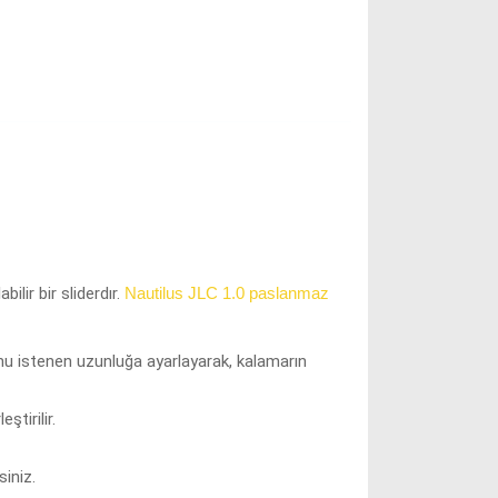
abilir bir sliderdır.
Nautilus JLC 1.0 paslanmaz
unu istenen uzunluğa ayarlayarak, kalamarın
tirilir.
siniz.