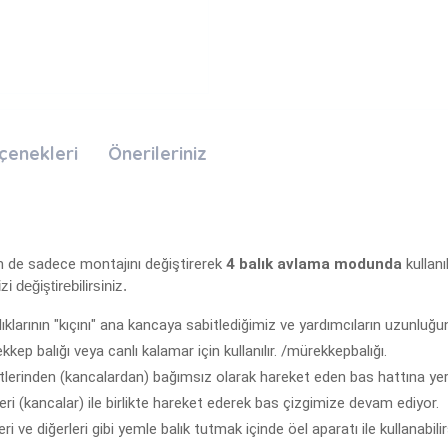
çenekleri
Önerileriniz
 de sadece montajını değiştirerek
4 balık avlama modunda
kullanıl
zi değiştirebilirsiniz.
klarının "kıçını" ana kancaya sabitlediğimiz ve yardımcıların uzunluğ
ep balığı veya canlı kalamar için kullanılır. /mürekkepbalığı.
tlerinden (kancalardan) bağımsız olarak hareket eden bas hattına yerleş
leri (kancalar) ile birlikte hareket ederek bas çizgimize devam ediyor.
 ve diğerleri gibi yemle balık tutmak içinde öel aparatı ile kullanabilir