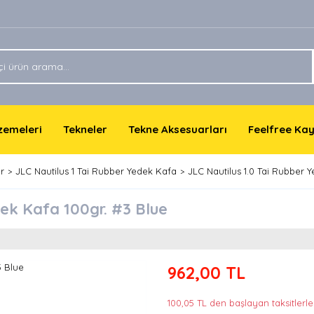
lzemeleri
Tekneler
Tekne Aksesuarları
Feelfree Ka
r
JLC Nautilus 1 Tai Rubber Yedek Kafa
JLC Nautilus 1.0 Tai Rubber 
dek Kafa 100gr. #3 Blue
962,00 TL
100,05 TL den başlayan taksitlerle!