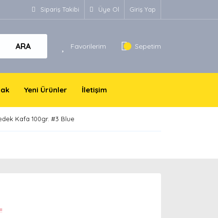
Sipariş Takibi
Üye Ol
Giriş Yap
ARA
Favorilerim
Sepetim
yak
Yeni Ürünler
İletişim
Yedek Kafa 100gr. #3 Blue
!