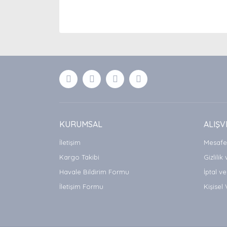
Bu ürünün fiyat bilgisi, resim, ürün açıklamaları
Görüş ve önerileriniz için teşekkür ederiz.
Ürün resmi kalitesiz, bozuk veya görüntülenemiyor
Ürün açıklamasında eksik bilgiler bulunuyor.
Ürün bilgilerinde hatalar bulunuyor.
Ürün fiyatı diğer sitelerden daha pahalı.
Bu ürüne benzer farklı alternatifler olmalı.
KURUMSAL
ALIŞV
İletişim
Mesafel
Kargo Takibi
Gizlilik
Havale Bildirim Formu
İptal ve
İletişim Formu
Kişisel 