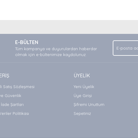
nda ve diğer konularda yetersiz gördüğünüz noktaları öneri formunu kullan
Bu ürüne ilk yorumu siz yapın!
.
E-BÜLTEN
Yorum Yaz
Tüm kampanya ve duyurulardan haberdar
olmak için e-bültenimize kaydolunuz.
ERİŞ
ÜYELİK
i Satış Sözleşmesi
Yeni Üyelik
 ve Güvenlik
Üye Girişi
 İade Şartları
Şifremi Unuttum
Veriler Politikası
Sepetiniz
Gönder