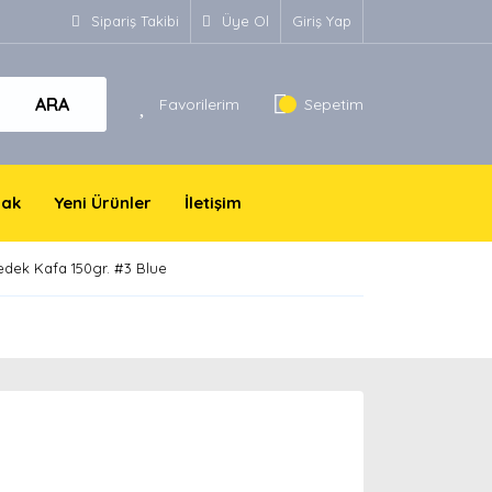
Sipariş Takibi
Üye Ol
Giriş Yap
ARA
Favorilerim
Sepetim
yak
Yeni Ürünler
İletişim
Yedek Kafa 150gr. #3 Blue