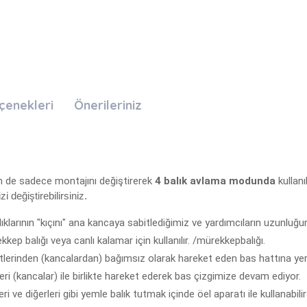
çenekleri
Önerileriniz
 de sadece montajını değiştirerek
4 balık avlama modunda
kullanıl
zi değiştirebilirsiniz.
klarının "kıçını" ana kancaya sabitlediğimiz ve yardımcıların uzunluğ
ep balığı veya canlı kalamar için kullanılır. /mürekkepbalığı.
tlerinden (kancalardan) bağımsız olarak hareket eden bas hattına yerleş
leri (kancalar) ile birlikte hareket ederek bas çizgimize devam ediyor.
 ve diğerleri gibi yemle balık tutmak içinde öel aparatı ile kullanabilir