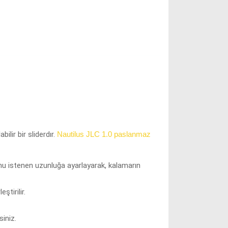
abilir bir sliderdır.
Nautilus JLC 1.0 paslanmaz
unu istenen uzunluğa ayarlayarak, kalamarın
tirilir.
siniz.