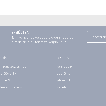
nda ve diğer konularda yetersiz gördüğünüz noktaları öneri formunu kullan
Bu ürüne ilk yorumu siz yapın!
.
E-BÜLTEN
Yorum Yaz
Tüm kampanya ve duyurulardan haberdar
olmak için e-bültenimize kaydolunuz.
ERİŞ
ÜYELİK
i Satış Sözleşmesi
Yeni Üyelik
 ve Güvenlik
Üye Girişi
 İade Şartları
Şifremi Unuttum
Veriler Politikası
Sepetiniz
Gönder