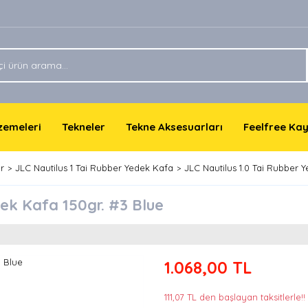
lzemeleri
Tekneler
Tekne Aksesuarları
Feelfree Ka
r
JLC Nautilus 1 Tai Rubber Yedek Kafa
JLC Nautilus 1.0 Tai Rubber 
dek Kafa 150gr. #3 Blue
1.068,00 TL
111,07 TL den başlayan taksitlerle!!