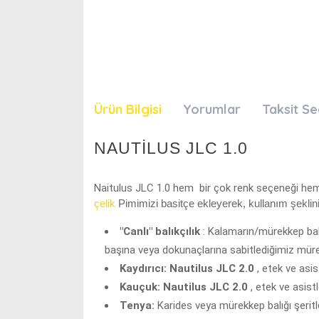
Ürün Bilgisi
Yorumlar
Taksit Se
NAUTİLUS JLC 1.0
Naitulus JLC 1.0 hem bir çok renk seçeneği hem
çelik
Pimimizi basitçe ekleyerek
, kullanım şeklini
"Canlı" balıkçılık
: Kalamarın/mürekkep balı
başına veya dokunaçlarına sabitlediğimiz mürekk
Kaydırıcı:
Nautilus JLC 2.0
, etek ve asis
Kauçuk:
Nautilus JLC 2.0
, etek ve asist
Tenya:
Karides veya mürekkep balığı şeritleri