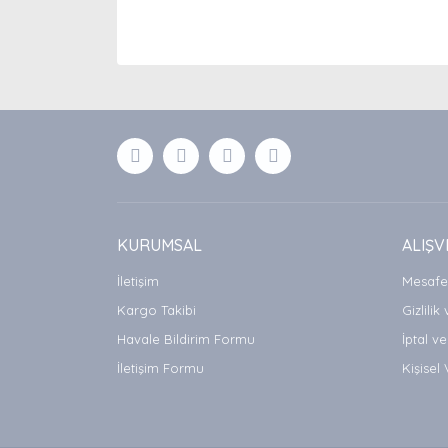
Bu ürünün fiyat bilgisi, resim, ürün açıklamaları
Görüş ve önerileriniz için teşekkür ederiz.
Ürün resmi kalitesiz, bozuk veya görüntülenemiyor
Ürün açıklamasında eksik bilgiler bulunuyor.
Ürün bilgilerinde hatalar bulunuyor.
Ürün fiyatı diğer sitelerden daha pahalı.
Bu ürüne benzer farklı alternatifler olmalı.
KURUMSAL
ALIŞV
İletişim
Mesafel
Kargo Takibi
Gizlilik
Havale Bildirim Formu
İptal ve
İletişim Formu
Kişisel 