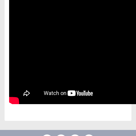
Bu ürünün fiyat bilgisi, resim, ürün açıklamalarında ve
diğer konularda yetersiz gördüğünüz noktaları öneri
Bu ürüne ilk yorumu siz yapın!
formunu kullanarak tarafımıza iletebilirsiniz.