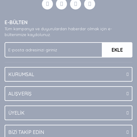
Görüş ve önerileriniz için teşekkür ederiz.
Yorum Yaz
Ürün resmi kalitesiz, bozuk veya görüntülenemiyor.
E-BÜLTEN
Ürün açıklamasında eksik bilgiler bulunuyor.
Tüm kampanya ve duyurulardan haberdar olmak için e-
Ürün bilgilerinde hatalar bulunuyor.
bültenimize kaydolunuz.
Ürün fiyatı diğer sitelerden daha pahalı.
EKLE
Bu ürüne benzer farklı alternatifler olmalı.
KURUMSAL
Gönder
ALIŞVERİŞ
ÜYELİK
BİZİ TAKİP EDİN