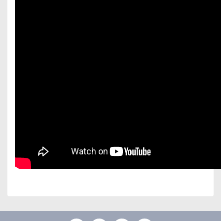
Bu ürünün fiyat bilgisi, resim, ürün açıklamalarında ve
diğer konularda yetersiz gördüğünüz noktaları öneri
Bu ürüne ilk yorumu siz yapın!
formunu kullanarak tarafımıza iletebilirsiniz.