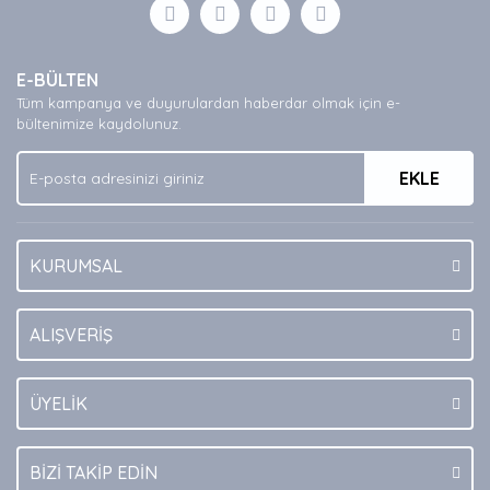
Görüş ve önerileriniz için teşekkür ederiz.
Yorum Yaz
Ürün resmi kalitesiz, bozuk veya görüntülenemiyor.
E-BÜLTEN
Ürün açıklamasında eksik bilgiler bulunuyor.
Tüm kampanya ve duyurulardan haberdar olmak için e-
Ürün bilgilerinde hatalar bulunuyor.
bültenimize kaydolunuz.
Ürün fiyatı diğer sitelerden daha pahalı.
EKLE
Bu ürüne benzer farklı alternatifler olmalı.
KURUMSAL
Gönder
ALIŞVERİŞ
ÜYELİK
BİZİ TAKİP EDİN