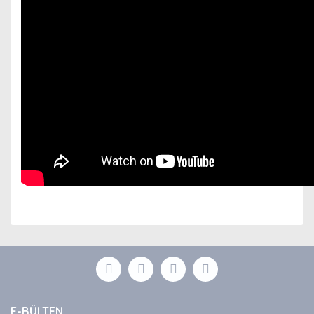
Bu ürünün fiyat bilgisi, resim, ürün açıklamalarında ve
diğer konularda yetersiz gördüğünüz noktaları öneri
Bu ürüne ilk yorumu siz yapın!
formunu kullanarak tarafımıza iletebilirsiniz.
Görüş ve önerileriniz için teşekkür ederiz.
Yorum Yaz
Ürün resmi kalitesiz, bozuk veya görüntülenemiyor.
E-BÜLTEN