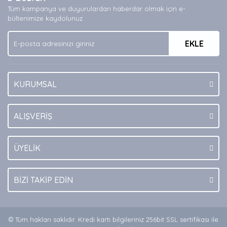
Ürün açıklamasında eksik bilgiler bulunuyor.
Tüm kampanya ve duyurulardan haberdar olmak için e-
Ürün bilgilerinde hatalar bulunuyor.
bültenimize kaydolunuz.
Ürün fiyatı diğer sitelerden daha pahalı.
EKLE
Bu ürüne benzer farklı alternatifler olmalı.
KURUMSAL
Gönder
ALIŞVERİŞ
ÜYELİK
BİZİ TAKİP EDİN
© Tüm hakları saklıdır. Kredi kartı bilgileriniz 256bit SSL sertifikası ile