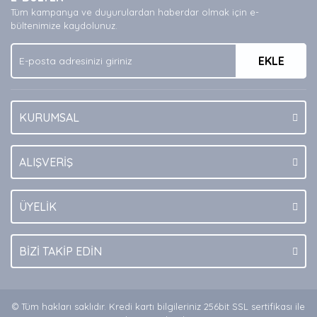
Ürün açıklamasında eksik bilgiler bulunuyor.
Tüm kampanya ve duyurulardan haberdar olmak için e-
Ürün bilgilerinde hatalar bulunuyor.
bültenimize kaydolunuz.
Ürün fiyatı diğer sitelerden daha pahalı.
EKLE
Bu ürüne benzer farklı alternatifler olmalı.
KURUMSAL
Gönder
ALIŞVERİŞ
ÜYELİK
BİZİ TAKİP EDİN
© Tüm hakları saklıdır. Kredi kartı bilgileriniz 256bit SSL sertifikası ile