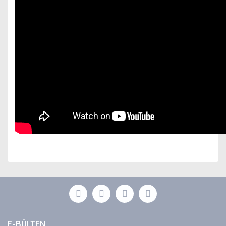
Bu ürünün fiyat bilgisi, resim, ürün açıklamalarında ve
diğer konularda yetersiz gördüğünüz noktaları öneri
Bu ürüne ilk yorumu siz yapın!
formunu kullanarak tarafımıza iletebilirsiniz.
Görüş ve önerileriniz için teşekkür ederiz.
Yorum Yaz
Ürün resmi kalitesiz, bozuk veya görüntülenemiyor.
E-BÜLTEN