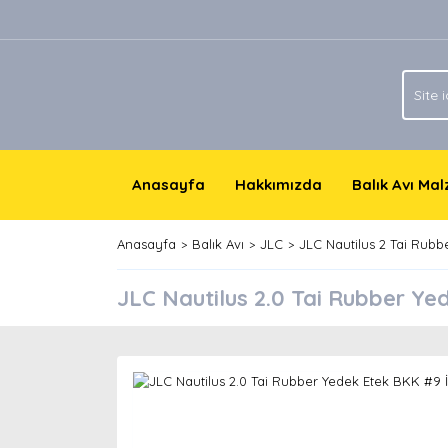
Anasayfa
Hakkımızda
Balık Avı Ma
Anasayfa
Balık Avı
JLC
JLC Nautilus 2 Tai Rubb
JLC Nautilus 2.0 Tai Rubber Ye