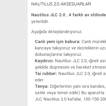
NAUTILUS 2.0 AKSESUARLAR
Nautilus JLC 2.0
,
4 farklı av stilind
yeterlidir.
Aşağıda detaylandırıyoruz:
Canlı yem için kabura:
Canlı mürekke
kancaya takıyoruz ve desteklerin uz
dokunaçlarına takıyoruz.
Kaydırıcı:
Nautilus JLC 2.0, iğneli asi
şekilde düşmesini ve hareket etmesi
Tai rubber:
Nautilus JLC 2.0, iğneli 
eder.
Tenya:
Diğerlerinin yanı sıra karides,
satılır veya temin edilir) Bu aparatt
JLC Nautilus 2.0 kafalar, 100-150-2