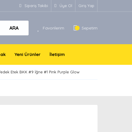
Sipariş Takibi
Üye Ol
Giriş Yap
ARA
Favorilerim
Sepetim
yak
Yeni Ürünler
İletişim
 Yedek Etek BKK #9 İğne #1 Pink Purple Glow
!