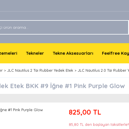
lzemeleri
Tekneler
Tekne Aksesuarları
Feelfree Ka
er
JLC Nautilus 2 Tai Rubber Yedek Etek
JLC Nautilus 2.0 Tai Rubber
dek Etek BKK #9 İğne #1 Pink Purple Glow
825,00 TL
85,80 TL den başlayan taksitlerle!