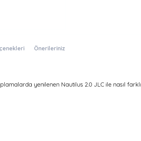
çenekleri
Önerileriniz
lamalarda yenilenen Nautilus 2.0 JLC ile nasıl fark