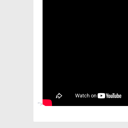
">
Bu ürünün fiyat bilgisi, resim, ürün açıklamaları
Görüş ve önerileriniz için teşekkür ederiz.