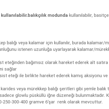
e kullanılabilir.balıkçılık modunda
kullanılabilir
, basitç
p balığı veya kalamar için kullanılır, burada kalamar/m
unluğunu istenen uzunluğa uyarlayarak kalamar/mürekk
st eteğinden bağımsız olarak hareket ederek alt satıra y
ni sağlar
asist eteği ile birlikte hareket ederek kamış aksiyonu
 karides veya mürekkep balığı şeritleri gibi yemle balık 
a sadece glowlu püsküllü iğne düzeneği bulunmaktadır. Ka
00-250-300-400 gramve 6'şar renk olarak mevcuttur.