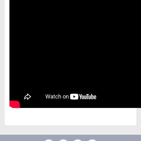
Bu ürünün fiyat bilgisi, resim, ürün açıklamalarında ve
diğer konularda yetersiz gördüğünüz noktaları öneri
Bu ürüne ilk yorumu siz yapın!
formunu kullanarak tarafımıza iletebilirsiniz.