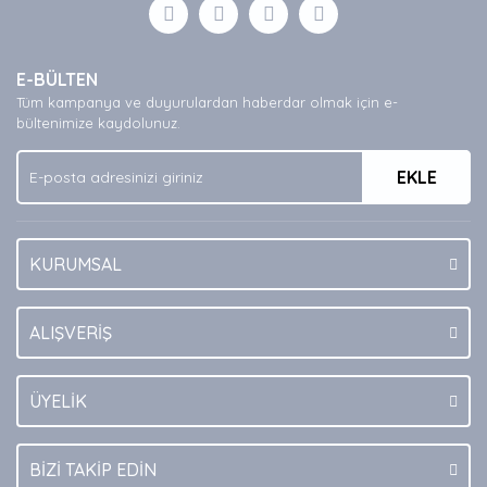
Görüş ve önerileriniz için teşekkür ederiz.
Yorum Yaz
Ürün resmi kalitesiz, bozuk veya görüntülenemiyor.
E-BÜLTEN
Ürün açıklamasında eksik bilgiler bulunuyor.
Tüm kampanya ve duyurulardan haberdar olmak için e-
Ürün bilgilerinde hatalar bulunuyor.
bültenimize kaydolunuz.
Ürün fiyatı diğer sitelerden daha pahalı.
EKLE
Bu ürüne benzer farklı alternatifler olmalı.
KURUMSAL
Gönder
ALIŞVERİŞ
ÜYELİK
BİZİ TAKİP EDİN