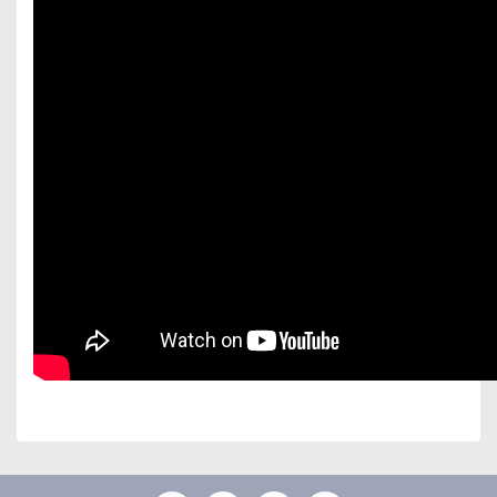
Bu ürünün fiyat bilgisi, resim, ürün açıklamalarında ve
diğer konularda yetersiz gördüğünüz noktaları öneri
Bu ürüne ilk yorumu siz yapın!
formunu kullanarak tarafımıza iletebilirsiniz.