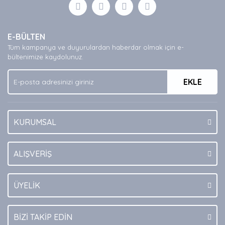
Görüş ve önerileriniz için teşekkür ederiz.
Yorum Yaz
Ürün resmi kalitesiz, bozuk veya görüntülenemiyor.
E-BÜLTEN
Ürün açıklamasında eksik bilgiler bulunuyor.
Tüm kampanya ve duyurulardan haberdar olmak için e-
Ürün bilgilerinde hatalar bulunuyor.
bültenimize kaydolunuz.
Ürün fiyatı diğer sitelerden daha pahalı.
EKLE
Bu ürüne benzer farklı alternatifler olmalı.
KURUMSAL
Gönder
ALIŞVERİŞ
ÜYELİK
BİZİ TAKİP EDİN