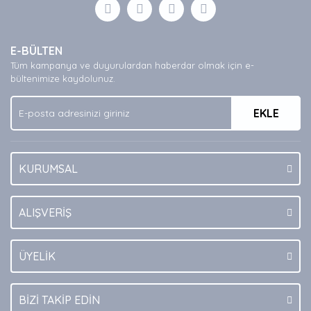
Görüş ve önerileriniz için teşekkür ederiz.
Yorum Yaz
Ürün resmi kalitesiz, bozuk veya görüntülenemiyor.
E-BÜLTEN
Ürün açıklamasında eksik bilgiler bulunuyor.
Tüm kampanya ve duyurulardan haberdar olmak için e-
Ürün bilgilerinde hatalar bulunuyor.
bültenimize kaydolunuz.
Ürün fiyatı diğer sitelerden daha pahalı.
EKLE
Bu ürüne benzer farklı alternatifler olmalı.
KURUMSAL
Gönder
ALIŞVERİŞ
ÜYELİK
BİZİ TAKİP EDİN