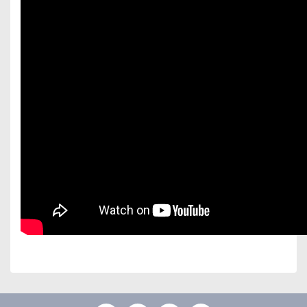
Bu ürünün fiyat bilgisi, resim, ürün açıklamalarında ve
diğer konularda yetersiz gördüğünüz noktaları öneri
Bu ürüne ilk yorumu siz yapın!
formunu kullanarak tarafımıza iletebilirsiniz.