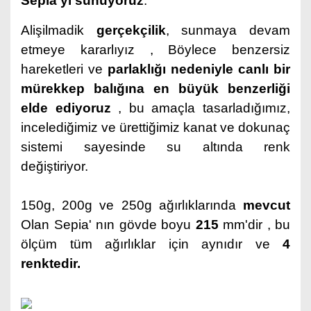
Sepia'yı
sunuyoruz
.
Alişilmadik
gerçekçilik
,
sunmaya devam
etmeye kararlıyız
, Böylece benzersiz
hareketleri
ve
parlaklığı
nedeniyle canlı bir
mürekkep balığına en büyük benzerliği
elde ediyoruz
, bu amaçla tasarladığımız,
incelediğimiz ve ürettiğimiz kanat ve dokunaç
sistemi sayesinde su altında renk
değiştiriyor.
150g, 200g ve 250g ağırlıklarında
mevcut
Olan Sepia' nın gövde boyu
215
mm'dir , bu
ölçüm tüm ağırlıklar için aynıdır ve
4
renktedir.