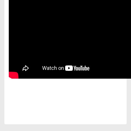
Bu ürünün fiyat bilgisi, resim, ürün açıklamalarında ve
diğer konularda yetersiz gördüğünüz noktaları öneri