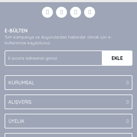
Bu ürüne ilk yorumu siz yapın!
formunu kullanarak tarafımıza iletebilirsiniz.
Görüş ve önerileriniz için teşekkür ederiz.
Yorum Yaz
Ürün resmi kalitesiz, bozuk veya görüntülenemiyor.
E-BÜLTEN
Ürün açıklamasında eksik bilgiler bulunuyor.
Tüm kampanya ve duyurulardan haberdar olmak için e-
Ürün bilgilerinde hatalar bulunuyor.
bültenimize kaydolunuz.
Ürün fiyatı diğer sitelerden daha pahalı.
EKLE
Bu ürüne benzer farklı alternatifler olmalı.
KURUMSAL
Gönder
ALIŞVERİŞ
ÜYELİK