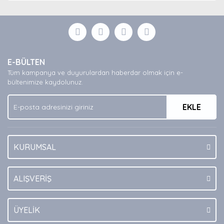
diğer konularda yetersiz gördüğünüz noktaları öneri
Bu ürüne ilk yorumu siz yapın!
formunu kullanarak tarafımıza iletebilirsiniz.
Görüş ve önerileriniz için teşekkür ederiz.
Yorum Yaz
Ürün resmi kalitesiz, bozuk veya görüntülenemiyor.
E-BÜLTEN
Ürün açıklamasında eksik bilgiler bulunuyor.
Tüm kampanya ve duyurulardan haberdar olmak için e-
Ürün bilgilerinde hatalar bulunuyor.
bültenimize kaydolunuz.
Ürün fiyatı diğer sitelerden daha pahalı.
EKLE
Bu ürüne benzer farklı alternatifler olmalı.
KURUMSAL
Gönder
ALIŞVERİŞ
ÜYELİK