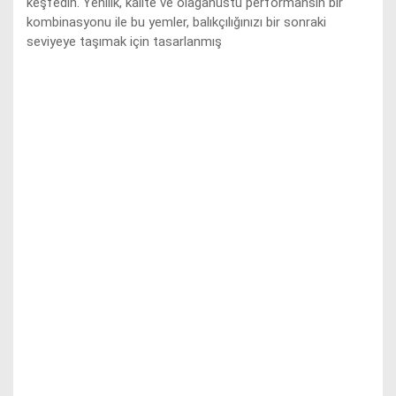
keşfedin. Yenilik, kalite ve olağanüstü performansın bir
kombinasyonu ile bu yemler, balıkçılığınızı bir sonraki
seviyeye taşımak için tasarlanmış