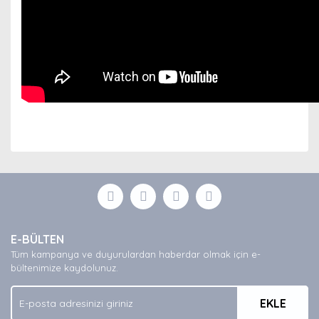
Bu ürünün fiyat bilgisi, resim, ürün açıklamalarında ve
diğer konularda yetersiz gördüğünüz noktaları öneri
Bu ürüne ilk yorumu siz yapın!
formunu kullanarak tarafımıza iletebilirsiniz.
Görüş ve önerileriniz için teşekkür ederiz.
Yorum Yaz
Ürün resmi kalitesiz, bozuk veya görüntülenemiyor.
E-BÜLTEN
Ürün açıklamasında eksik bilgiler bulunuyor.
Tüm kampanya ve duyurulardan haberdar olmak için e-
Ürün bilgilerinde hatalar bulunuyor.
bültenimize kaydolunuz.
Ürün fiyatı diğer sitelerden daha pahalı.
EKLE
Bu ürüne benzer farklı alternatifler olmalı.