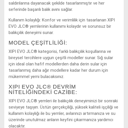
saldırılarına dayanacak şekilde tasarlanmıştır ve her
seferinde başarılı balık avını sağlar.
Kullanım kolaylığı: Konfor ve verimlilik için tasarlanan XIPI
EVO JLC® yemlerinin kullanımı kolaydır ve sorunsuz bir
balıkçılık deneyimi sunar.
MODEL ÇEŞITLILIĞI:
XIPI EVO JLC® kategorisi, farklı balıkçılık koşullarına ve
bireysel tercihlere uygun çeşitli modeller sunar. Sığ sular
için ideal olan hafif modellerden daha derin sular için
tasarlanmış daha ağır modellere kadar her durum için
mükemmel yemi bulacaksınız.
XIPI EVO JLC® DEVRIM
NITELIĞINDEKI CAZIBE:
XIPI EVO JLC® yemleri ile balıkçılık deneyiminizi bir sonraki
seviyeye taşıyın. Üstün gerçekçiliği, yüksek kaliteli işçiliği ve
kullanım kolaylığı ile bu yemler, avlarınızı artırmanıza ve su
üzerinde unutulmaz anların keyfini çıkarmanıza yardımcı
olacaktır.