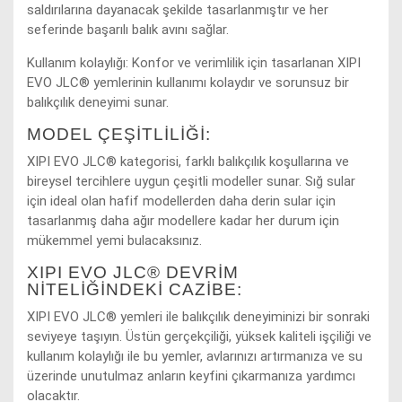
saldırılarına dayanacak şekilde tasarlanmıştır ve her
seferinde başarılı balık avını sağlar.
Kullanım kolaylığı: Konfor ve verimlilik için tasarlanan XIPI
EVO JLC® yemlerinin kullanımı kolaydır ve sorunsuz bir
balıkçılık deneyimi sunar.
MODEL ÇEŞITLILIĞI:
XIPI EVO JLC® kategorisi, farklı balıkçılık koşullarına ve
bireysel tercihlere uygun çeşitli modeller sunar. Sığ sular
için ideal olan hafif modellerden daha derin sular için
tasarlanmış daha ağır modellere kadar her durum için
mükemmel yemi bulacaksınız.
XIPI EVO JLC® DEVRIM
NITELIĞINDEKI CAZIBE:
XIPI EVO JLC® yemleri ile balıkçılık deneyiminizi bir sonraki
seviyeye taşıyın. Üstün gerçekçiliği, yüksek kaliteli işçiliği ve
kullanım kolaylığı ile bu yemler, avlarınızı artırmanıza ve su
üzerinde unutulmaz anların keyfini çıkarmanıza yardımcı
olacaktır.