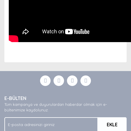
Bu ürünün fiyat bilgisi, resim, ürün açıklamalarında ve
diğer konularda yetersiz gördüğünüz noktaları öneri
Bu ürüne ilk yorumu siz yapın!
formunu kullanarak tarafımıza iletebilirsiniz.
Görüş ve önerileriniz için teşekkür ederiz.
Yorum Yaz
Ürün resmi kalitesiz, bozuk veya görüntülenemiyor.
E-BÜLTEN
Ürün açıklamasında eksik bilgiler bulunuyor.
Tüm kampanya ve duyurulardan haberdar olmak için e-
Ürün bilgilerinde hatalar bulunuyor.
bültenimize kaydolunuz.
Ürün fiyatı diğer sitelerden daha pahalı.
EKLE
Bu ürüne benzer farklı alternatifler olmalı.