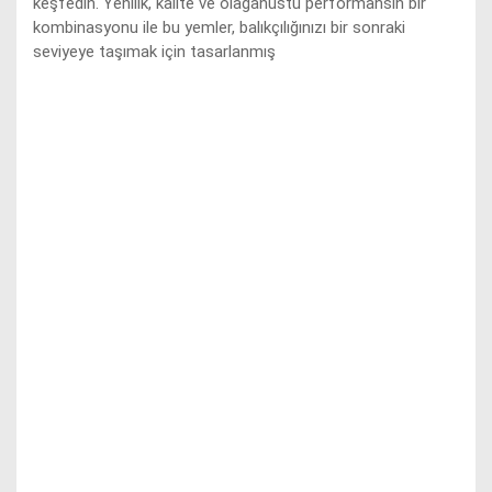
keşfedin. Yenilik, kalite ve olağanüstü performansın bir
kombinasyonu ile bu yemler, balıkçılığınızı bir sonraki
seviyeye taşımak için tasarlanmış